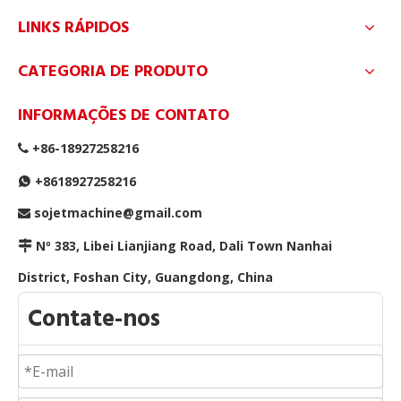
LINKS RÁPIDOS
CATEGORIA DE PRODUTO
INFORMAÇÕES DE CONTATO
+86-18927258216

+8618927258216

sojetmachine@gmail.com

Como escolher um fornecedor confiável de linha de produção automática de travesseiros?
Nº 383, Libei Lianjiang Road, Dali Town Nanhai

Existem vários fatores-chave que devem ser considerad
District, Foshan City, Guangdong, China
Contate-nos