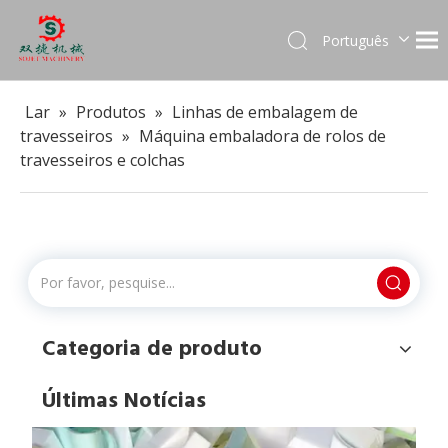
Português
English
العربية
Lar
»
Produtos
»
Linhas de embalagem de
Français
travesseiros
»
Máquina embaladora de rolos de
Pусский
travesseiros e colchas
Español
Para que máquina trituradora de espuma pode ser usada?
As máquinas trituradoras de espuma são equipamentos v
Categoria de produto
Últimas Notícias