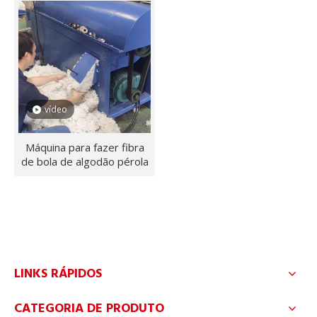
Almofadas para estofados
A linha de produção de enchimento de almofadas de sofá
vídeo
Máquina para fazer fibra
de bola de algodão pérola
Travesseiros
As linhas automáticas de produção de travesseiros são
LINKS RÁPIDOS
CATEGORIA DE PRODUTO