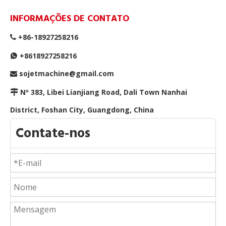
INFORMAÇÕES DE CONTATO
+86-18927258216

+8618927258216

sojetmachine@gmail.com

Nº 383, Libei Lianjiang Road, Dali Town Nanhai

District, Foshan City, Guangdong, China
Como escolher um fornecedor confiável de linha de produção automática de travesseiros?
Contate-nos
Existem vários fatores-chave que devem ser considerad