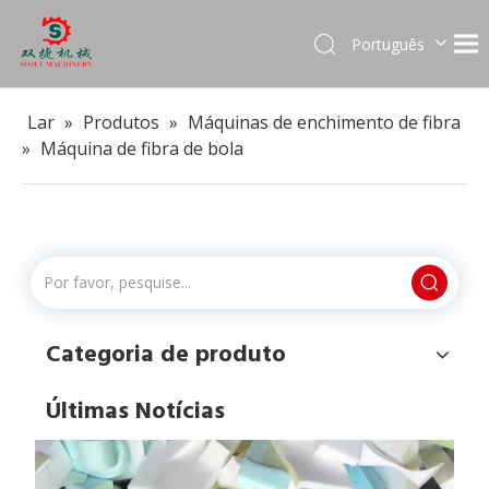
Português
English
العربية
Lar
»
Produtos
»
Máquinas de enchimento de fibra
Français
»
Máquina de fibra de bola
Pусский
Español
Para que máquina trituradora de espuma pode ser usada?
As máquinas trituradoras de espuma são equipamentos v
Categoria de produto
Últimas Notícias