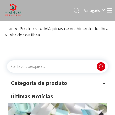
Português
English
العربية
Lar
»
Produtos
»
Máquinas de enchimento de fibra
Français
»
Abridor de fibra
Pусский
Español
Para que máquina trituradora de espuma pode ser usada?
As máquinas trituradoras de espuma são equipamentos v
Categoria de produto
Últimas Notícias