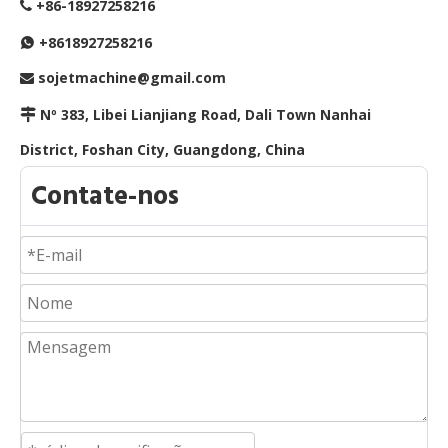
+86-18927258216

+8618927258216

sojetmachine@gmail.com

Nº 383, Libei Lianjiang Road, Dali Town Nanhai

District, Foshan City, Guangdong, China
Contate-nos
Como escolher um fornecedor confiável de linha de produção automática de travesseiros?
Existem vários fatores-chave que devem ser considerad