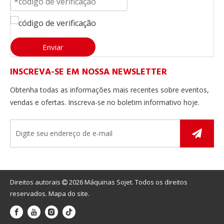
Enviar
Como fazer a manutenção da máquina de enchimento de travesseiros?
INSCREVA-SE EM NOSSA NEWSLETTER
A manutenção de uma máquina de enchimento de travesse
Obtenha todas as informações mais recentes sobre eventos,
vendas e ofertas. Inscreva-se no boletim informativo hoje.
Direitos autorais
2026
Máquinas Sojet. Todos os direitos

reservados.
Mapa do site
.