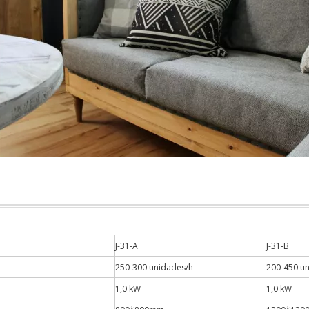
J-31-A
J-31-B
250-300 unidades/h
200-450 u
1,0 kW
1,0 kW