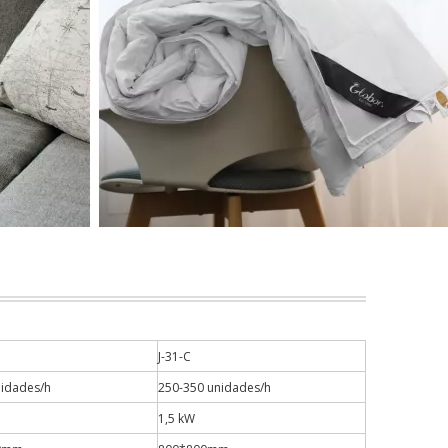
J-31-C
nidades/h
250-350 unidades/h
1,5 kW