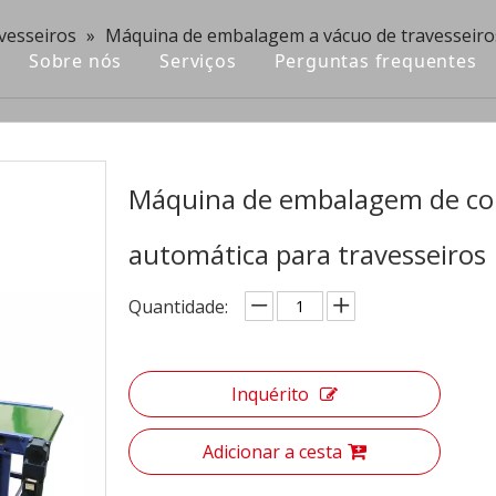
vesseiros
»
Máquina de embalagem a vácuo de travesseiro
Sobre nós
Serviços
Perguntas frequentes
Máquina de embalagem de co
automática para travesseiros
Quantidade:
Inquérito
Adicionar a cesta