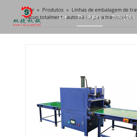
Lar
»
Produtos
»
Linhas de embalagem de tra
Lar
Produtos
Soluções
vácuo totalmente automática para travesseiros