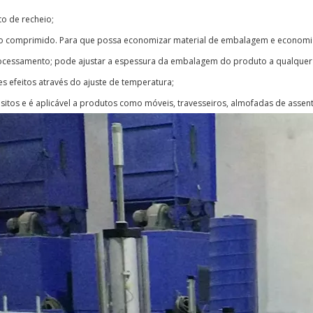
o de recheio;
cuo comprimido. Para que possa economizar material de embalagem e economiz
rocessamento; pode ajustar a espessura da embalagem do produto a qualquer
s efeitos através do ajuste de temperatura;
quisitos e é aplicável a produtos como móveis, travesseiros, almofadas de ass