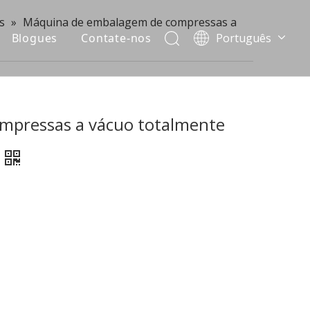
s
»
Máquina de embalagem de compressas a
Blogues
Contate-nos
Português
English
العربية
Français
Pусский
mpressas a vácuo totalmente
Español